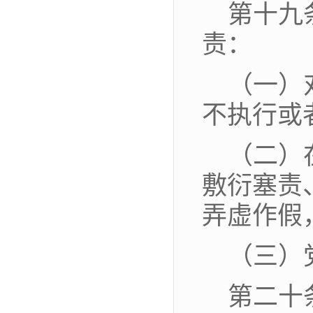
第十九
责：
（一）
不执行或
（二）
敷衍塞责
弄虚作假
（三）
第二十