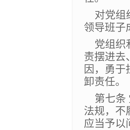
对党组
领导班子
党组织
责摆进去
因，勇于
卸责任。
第七条
法规，不
应当予以