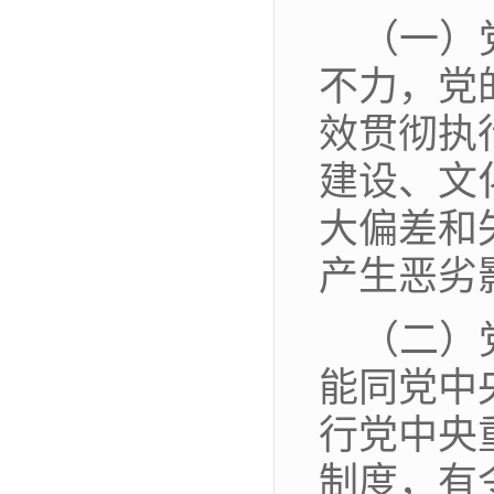
（一）
不力，党
效贯彻执
建设、文
大偏差和
产生恶劣
（二）
能同党中
行党中央
制度，有