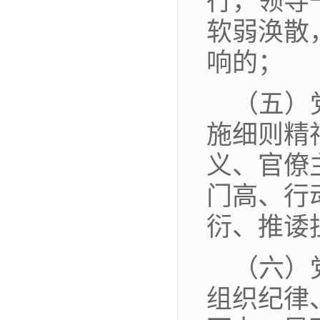
行，领导
软弱涣散
响的；
（五）
施细则精
义、官僚
门高、行
衍、推诿
（六）
组织纪律