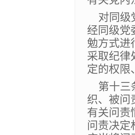
有关党内
对同级
经同级党
勉方式进
采取纪律
定的权限
第十三
织、被问
有关问责
问责决定