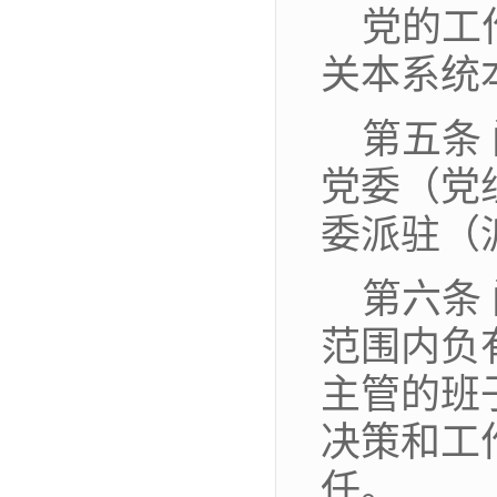
党的工
关本系统
第五条
党委（党
委派驻（
第六条
范围内负
主管的班
决策和工
任。