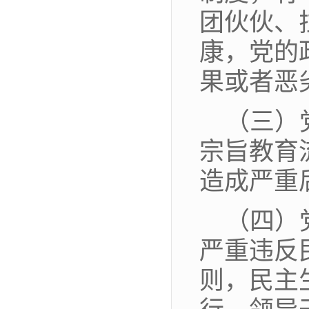
团伙伙、
康，党的
果或者恶
（三）
宗旨教育
造成严重
（四）
严重违反
则，民主