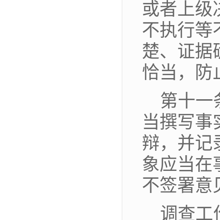
或者上级
不执行等
楚、证据
恰当，防
第十一
当撰写事
辩，并记
象应当在
不签署意
调查工