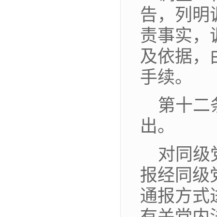
告，列明
责事实，
及依据，
手续。
第十二
出。
对同级
报经同级
通报方式