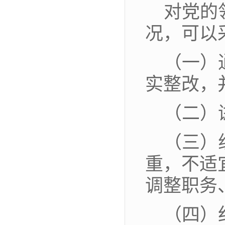
对党的
况，可以
（一）
实整改，
（二）
（三）
重，不适
调整职务
（四）