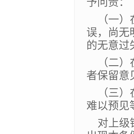
予问责：
（一）
误，尚无
的无意过
（二）
者保留意
（三）
难以预见
对上级